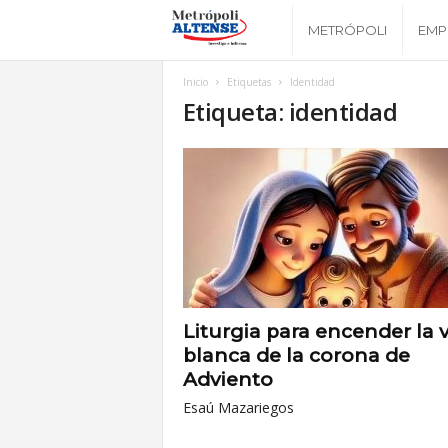
M
METRÓPOLI
EMP
e
Inicio
Etiquetas
Identidad
Etiqueta: identidad
t
r
ó
p
o
Liturgia para encender la 
blanca de la corona de
l
Adviento
Esaú Mazariegos
i