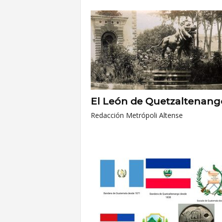
A
l
t
e
El León de Quetzaltenang
n
Redacción Metrópoli Altense
s
e