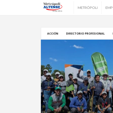
M
METRÓPOLI
EMP
e
t
ACCIÓN
DIRECTORIO PROFESIONAL
r
ó
p
o
l
i