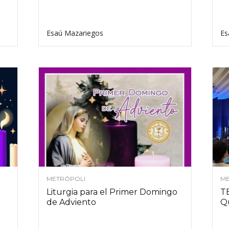
Esaú Mazariegos
Es
METRÓPOLI
ME
Liturgia para el Primer Domingo
T
de Adviento
Q