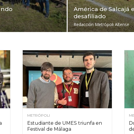
ando
América de Salcajá e
desafiliado
Redacción Metrópoli Altense
METRÓPOLI
ME
a
Estudiante de UMES triunfa en
Do
Festival de Málaga
de