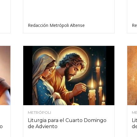
Redacción Metrópoli Altense
Re
METRÓPOLI
ME
Liturgia para el Cuarto Domingo
Li
to
de Adviento
d