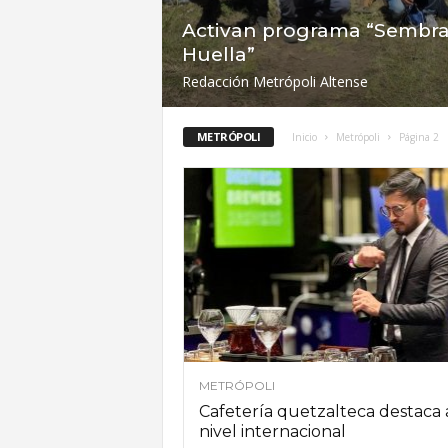
A
Activan programa “Sembr
Huella”
l
Redacción Metrópoli Altense
t
METRÓPOLI
Inicio
Metrópoli
Página 2
e
n
s
e
METRÓPOLI
Cafetería quetzalteca destaca 
nivel internacional