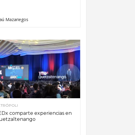
aú Mazariegos
TRÓPOLI
EDx comparte experiencias en
uetzaltenango