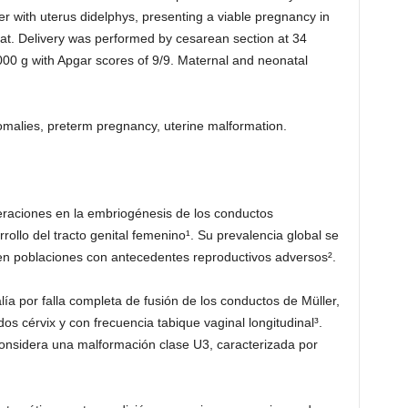
r with uterus didelphys, presenting a viable pregnancy in
eat. Delivery was performed by cesarean section at 34
000 g with Apgar scores of 9/9. Maternal and neonatal
omalies, preterm pregnancy, uterine malformation.
eraciones en la embriogénesis de los conductos
ollo del tracto genital femenino¹. Su prevalencia global se
n poblaciones con antecedentes reproductivos adversos².
ía por falla completa de fusión de los conductos de Müller,
s cérvix y con frecuencia tabique vaginal longitudinal³.
onsidera una malformación clase U3, caracterizada por