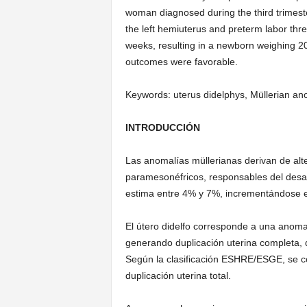
woman diagnosed during the third trimeste
the left hemiuterus and preterm labor thr
weeks, resulting in a newborn weighing 2
outcomes were favorable.
Keywords: uterus didelphys, Müllerian an
INTRODUCCIÓN
Las anomalías müllerianas derivan de alt
paramesonéfricos, responsables del desarr
estima entre 4% y 7%, incrementándose e
El útero didelfo corresponde a una anomal
generando duplicación uterina completa, do
Según la clasificación ESHRE/ESGE, se c
duplicación uterina total.