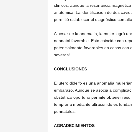
clínicos, aunque la resonancia magnética 
anatómica. La identificación de dos cavida
permitió establecer el diagnóstico con alta
A pesar de la anomalía, la mujer logró un
neonatal favorable. Esto coincide con rep
potencialmente favorables en casos con a
severas⁶.
CONCLUSIONES
El útero didelfo es una anomalía mülleri
embarazo. Aunque se asocia a complicaci
obstétrico oportuno permite obtener resul
temprana mediante ultrasonido es fundame
perinatales.
AGRADECIMIENTOS