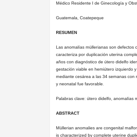
Médico Residente I de Ginecología y Obst
A
Guatemala, Coatepeque
l
RESUMEN
t
Las anomalías müllerianas son defectos co
e
caracteriza por duplicación uterina compl
años con diagnóstico de útero didelfo iden
gestación viable en hemiútero izquierdo 
n
mediante cesárea a las 34 semanas con r
y neonatal fue favorable.
s
Palabras clave: útero didelfo, anomalías
e
ABSTRACT
Müllerian anomalies are congenital malfor
is characterized by complete uterine dupli