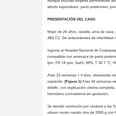
Aunque muchas mujeres permanecen asint
aborto espontáneo, parto pretérmino, pre
PRESENTACIÓN DEL CASO
Mujer de 26 años, casada, ama de casa, 
AB1 C2. Sin antecedentes de infertilidad 
Ingresa al Hospital Nacional de Coatepeq
compatible con amenaza de parto pretérm
lpm, FR 19 rpm, SatO₂ 98%, T 36.7 °C, 
A las 33 semanas + 4 días, ultrasonido ob
izquierdo.
(Figura 1)
A las 34 semanas se
didelfo, con duplicación uterina completa, 
hemiútero contralateral sin gestación.
Se decidió resolución por cesárea a las 
obtuvo recién nacido vivo de 2000 g con 