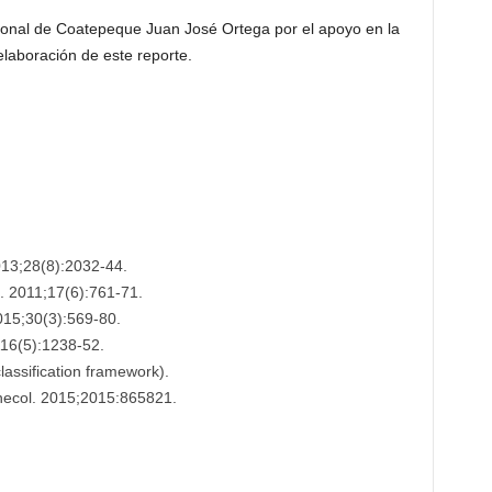
ional de Coatepeque Juan José Ortega por el apoyo en la
 elaboración de este reporte.
013;28(8):2032-44.
. 2011;17(6):761-71.
015;30(3):569-80.
;116(5):1238-52.
assification framework).
necol. 2015;2015:865821.