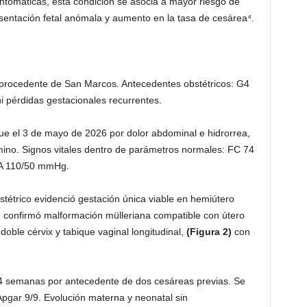
omáticas, esta condición se asocia a mayor riesgo de
sentación fetal anómala y aumento en la tasa de cesárea⁴.
procedente de San Marcos. Antecedentes obstétricos: G4
ni pérdidas gestacionales recurrentes.
ue el 3 de mayo de 2026 por dolor abdominal e hidrorrea,
ino. Signos vitales dentro de parámetros normales: FC 74
PA 110/50 mmHg.
stétrico evidenció gestación única viable en hemiútero
 confirmó malformación mülleriana compatible con útero
doble cérvix y tabique vaginal longitudinal,
(Figura 2)
con
34 semanas por antecedente de dos cesáreas previas. Se
Apgar 9/9. Evolución materna y neonatal sin