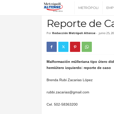
M
METRÓPOLI
EMP
METRÓPOLI
e
Reporte de C
t
Por
Redacción Metrópoli Altense
-
junio 25, 2
Inicio
Metrópoli
Reporte de Caso
r
ó
Malformación mülleriana tipo útero di
hemiútero izquierdo: reporte de caso
p
Brenda Rubi Zacarias López
o
rubbi.zacarias@gmail.com
l
Cel. 502-58363200
i