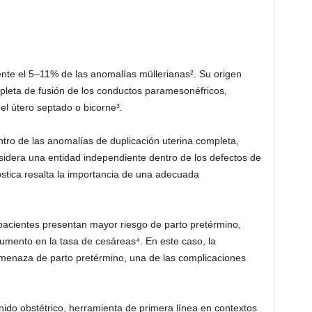
nte el 5–11% de las anomalías müllerianas². Su origen
mpleta de fusión de los conductos paramesonéfricos,
el útero septado o bicorne³.
tro de las anomalías de duplicación uterina completa,
sidera una entidad independiente dentro de los defectos de
nóstica resalta la importancia de una adecuada
 pacientes presentan mayor riesgo de parto pretérmino,
 aumento en la tasa de cesáreas⁴. En este caso, la
amenaza de parto pretérmino, una de las complicaciones
onido obstétrico, herramienta de primera línea en contextos