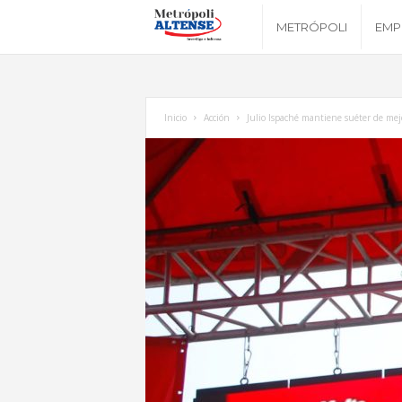
M
METRÓPOLI
EMP
e
t
Inicio
Acción
Julio Ispaché mantiene suéter de mej
r
ó
p
o
l
i