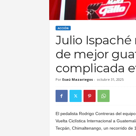
A
l
ACCIÓN
Julio Ispaché
t
de mejor gua
e
complicada e
n
Por
Esaú Mazariegos
-
octubre 31, 2025
s
e
El pedalista Rodrigo Contreras del equipo
Vuelta Ciclística Internacional a Guatema
Tecpán, Chimaltenango, un recorrido de 