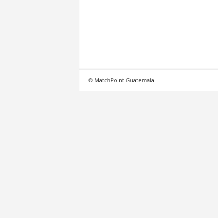
A
l
t
© MatchPoint Guatemala
e
n
s
e