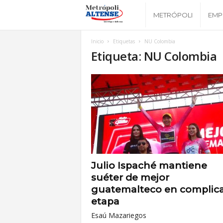
M
METRÓPOLI
EMP
e
Inicio
Etiquetas
NU Colombia
Etiqueta: NU Colombia
t
r
ó
p
o
Julio Ispaché mantiene
suéter de mejor
l
guatemalteco en complic
etapa
i
Esaú Mazariegos