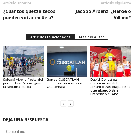
Artículo anterior
Artículo siguiente
¿Cuántos quetzaltecos
Jacobo Árbenz, ¿Héroe o
pueden votar en Xela?
Villano?
Artículos relacionados
Más del autor
Salcajá vive la fiesta del
Banco CUSCATLAN
David González
pedal; José Muñiz gana
inicia operaciones en
mantiene mailot
la séptima etapa
Guatemala
amarillo tras etapa reina
que albergó San
Francisco el Alto
DEJA UNA RESPUESTA