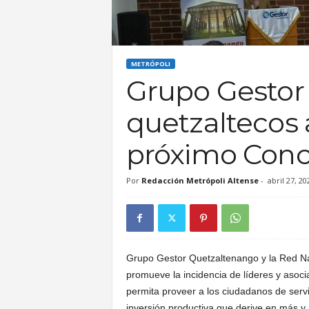
A
l
METRÓPOLI
Grupo Gestor
t
quetzaltecos a
e
próximo Conc
n
Por
Redacción Metrópoli Altense
-
abril 27, 20
s
e
Grupo Gestor Quetzaltenango y la Red Nac
promueve la incidencia de líderes y asoci
permita proveer a los ciudadanos de servic
inversión productiva que derive en más y