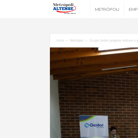
M
METRÓPOLI
EMP
e
t
Inicio
Metrópoli
Grupo Gestor propone motivar a qu
r
ó
p
o
l
i