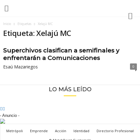
M
Inicio
Etiquetas
Xelajú MC
e
Etiqueta: Xelajú MC
t
r
ó
Superchivos clasifican a semifinales y
p
enfrentarán a Comunicaciones
o
l
Esaú Mazariegos
0
i
A
l
LO MÁS LEÍDO
t
e
n
s
- Anuncio -
e
Metrópoli
Emprende
Acción
Identidad
Directorio Profesional