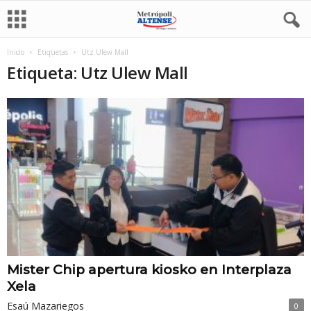
Inicio
Etiquetas
Utz Ulew Mall
Etiqueta: Utz Ulew Mall
Mister Chip apertura kiosko en Interplaza
Xela
Esaú Mazariegos
0