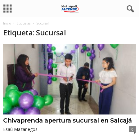
Inicio
Etiquetas
Sucursal
Etiqueta: Sucursal
Chivaprenda apertura sucursal en Salcajá
Esaú Mazariegos
0