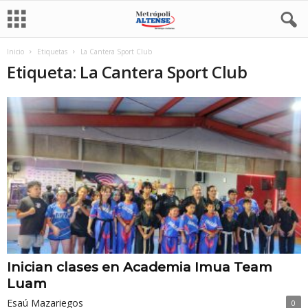
Inicio
Etiquetas
La Cantera Sport Club
Etiqueta: La Cantera Sport Club
Inician clases en Academia Imua Team
Luam
Esaú Mazariegos
0