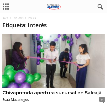
Inicio
Etiquetas
Interés
Etiqueta: Interés
Chivaprenda apertura sucursal en Salcajá
Esaú Mazariegos
0