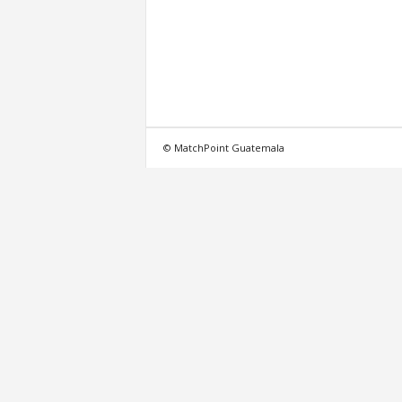
A
l
t
© MatchPoint Guatemala
e
n
s
e