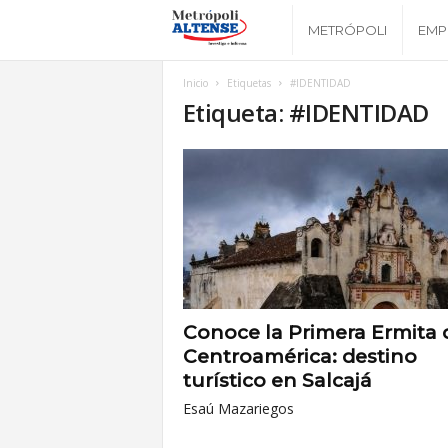
M
METRÓPOLI
EMP
e
Inicio
Etiquetas
#IDENTIDAD
Etiqueta: #IDENTIDAD
t
r
ó
p
o
Conoce la Primera Ermita 
Centroamérica: destino
l
turístico en Salcajá
Esaú Mazariegos
i